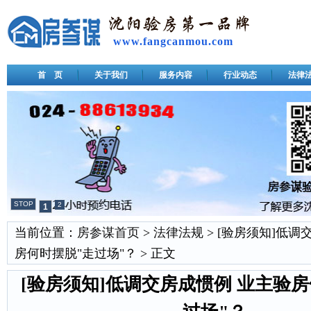
www.fangcanmou.com
首 页
关于我们
服务内容
行业动态
法律
STOP
2
1
当前位置：
房参谋首页
>
法律法规
> [验房须知]低调
房何时摆脱"走过场"？ > 正文
[验房须知]低调交房成惯例 业主验